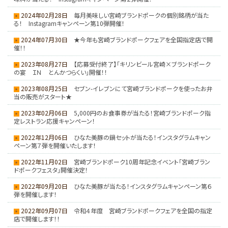
2024年02月28日
毎月美味しい宮崎ブランドポークの個別銘柄が当た
る！ Instagramキャンペーン第10弾開催！
2024年07月30日
★今年も宮崎ブランドポークフェアを全国指定店で開
催！！
2023年08月27日
【応募受付終了】「キリンビール宮崎×ブランドポーク
の宴 ＩＮ とんかつらくい」開催！！
2023年08月25日
セブン-イレブンにて宮崎ブランドポークを使ったお弁
当の販売がスタート★
2023年02月06日
5,000円のお食事券が当たる！宮崎ブランドポーク指
定レストラン応援キャンペーン！
2022年12月06日
ひなた美豚の鍋セットが当たる！インスタグラムキャン
ペーン第７弾を開催いたします！
2022年11月02日
宮崎ブランドポーク10周年記念イベント「宮崎ブラン
ドポークフェスタ」開催決定！
2022年09月20日
ひなた美豚が当たる！インスタグラムキャンペーン第６
弾を開催します！
2022年09月07日
令和４年度 宮崎ブランドポークフェアを全国の指定
店で開催します！！