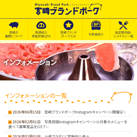
宮崎の
銘柄紹介
宮崎ブランド
指定販売店・
生産者紹介
養豚について
官能評価QDA
ポークとは
レストラン一覧
インフォメーション
インフォメーションの一覧
2026年06月15日
宮崎ブランドポークInstagramキャンペーン開催🐷✨
2026年02月01日
写真投稿Instagramキャンペーン🐽対象のメニューを
食べて豪華賞品をＧＥＴ✨
2026年02月01日
🎉🎁ブラポくじ実施中！！🎁🎉