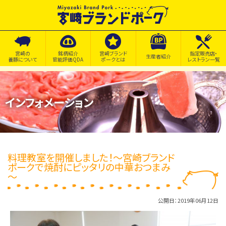
宮崎の
銘柄紹介
宮崎ブランド
指定販売店・
生産者紹介
養豚について
官能評価QDA
ポークとは
レストラン一覧
インフォメーション
料理教室を開催しました！～宮崎ブランド
ポークで焼酎にピッタリの中華おつまみ
～
公開日：2019年06月12日