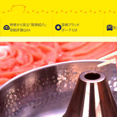
特徴から見る｢
銘柄紹介
｣
宮崎ブランド
生
官能評価QDA
ポークとは