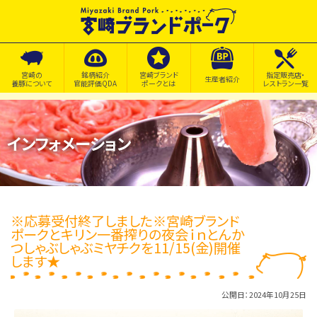
宮崎の
銘柄紹介
宮崎ブランド
指定販売店・
生産者紹介
養豚について
官能評価QDA
ポークとは
レストラン一覧
インフォメーション
※応募受付終了しました※宮崎ブランド
ポークとキリン一番搾りの夜会ｉｎとんか
つしゃぶしゃぶミヤチクを11/15(金)開催
します★
公開日：2024年10月25日