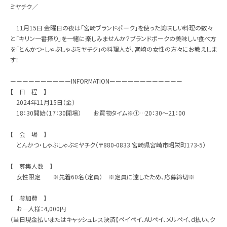
ミヤチク／
11月15日 金曜日の夜は「宮崎ブランドポーク」を使った美味しい料理の数々
と「キリン一番搾り」を一緒に楽しみませんか？ブランドポークの美味しい食べ方
を「とんかつ・しゃぶしゃぶミヤチク」の料理人が、宮崎の女性の方々にお教えしま
す！
ーーーーーーーーーーINFORMATIONーーーーーーーーーーーー
【 日 程 】
2024年11月15日（金）
18：30開始（17：30開場） お買物タイム※①…20：30～21：00
【 会 場 】
とんかつ・しゃぶしゃぶミヤチク（〒880-0833 宮崎県宮崎市昭栄町173-5）
【 募集人数 】
女性限定 ※先着60名（定員） ※定員に達したため、応募締切※
【 参加費 】
お一人様：4,000円
（当日現金払いまたはキャッシュレス決済【ペイペイ、AUペイ、メルペイ、d払い、ク