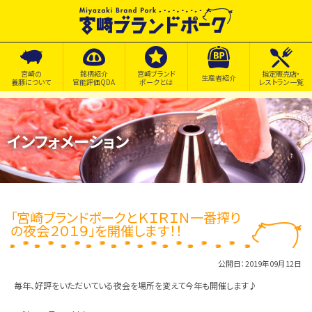
宮崎の
銘柄紹介
宮崎ブランド
指定販売店・
生産者紹介
養豚について
官能評価QDA
ポークとは
レストラン一覧
インフォメーション
「宮崎ブランドポークとＫＩＲＩＮ一番搾り
の夜会２０１９」を開催します！！
公開日：2019年09月12日
毎年、好評をいただいている夜会を場所を変えて今年も開催します♪