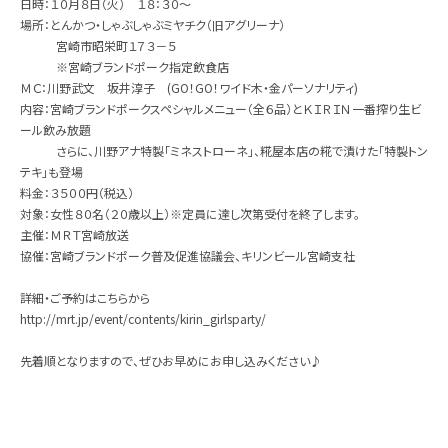
日時：１０月８日（火） １８：３０～
場所：とんかつ・しゃぶしゃぶミヤチク（旧アグリーナ）
宮崎市昭栄町１７３－５
※宮崎ブランドポーク指定飲食店
ＭＣ：川野武文 坂井淳子 (GO！GO！ワイド木・金パーソナリティ)
内容：宮崎ブランドポークスペシャルメニュー（全６品）とＫＩＲＩＮ一番搾り生ビ
ール飲み放題
さらに、川野アナ特製「ミネストローネ」、糀屋本店の糀で漬けた「特製トン
テキ」も登場
料金：３５００円（税込）
対象：女性８０名（２０歳以上）※定員に達し次第受付を終了します。
主催：ＭＲＴ宮崎放送
協催：宮崎ブランドポーク普及促進協議会、キリンビール宮崎支社
詳細・ご予約はこちらから
http://mrt.jp/event/contents/kirin_girlsparty/
先着順となりますので、ぜひお早めにお申し込みください♪