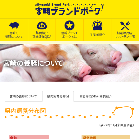
宮崎の
銘柄紹介
宮崎ブランド
指定販売店・
生産者紹介
養豚について
官能評価QDA
ポークとは
レストラン一覧
宮崎の養豚について
宮崎の養豚について
県内飼育分布図
官能評価QDA・銘柄紹介
県内飼養分布図
（令和6年11月末実態調査）