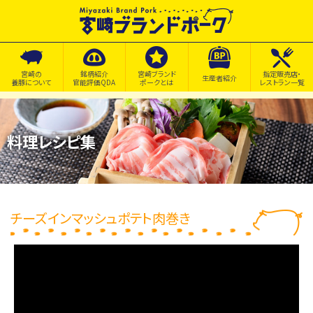
宮崎の
銘柄紹介
宮崎ブランド
指定販売店・
生産者紹介
養豚について
官能評価QDA
ポークとは
レストラン一覧
料理レシピ集
チーズインマッシュポテト肉巻き