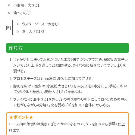
小麦粉…大さじ1
油…小さじ1
ウスターソース…大さじ1
[B]
酒…大さじ1/2
作り方
じゃがいもは洗って水気がついたまま1個ずつラップで包み、600Wの電子レ
ンジで3分、上下を返して2分加熱する。熱いうちに皮をむいてつぶし、[A]を
混ぜる。
プロセスチーズは7mm角に切り、1.に加えて混ぜる。
豚肉を広げて塩少々、小麦粉大さじ1/2をふる。2.を8等分にし、手前におい
てクルクルと巻き、小麦粉大さじ1/2をまぶす。
フライパンに油小さじ1を熱し、3.の巻き終わりを下にして並べ、強めの中火
で転がしながら4分焼く。火を弱め、[B]を加えて全体にからめる。
★ポイント★
ロース肉の薄切りは焼きすぎるとかたくなるので、タレを加えたら手早く仕上
げます。