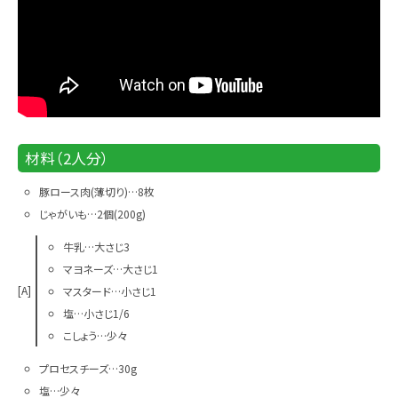
材料（2人分）
豚ロース肉(薄切り)…8枚
じゃがいも…2個(200g)
牛乳…大さじ3
マヨネーズ…大さじ1
[A]
マスタード…小さじ1
塩…小さじ1/6
こしょう…少々
プロセスチーズ…30g
塩…少々