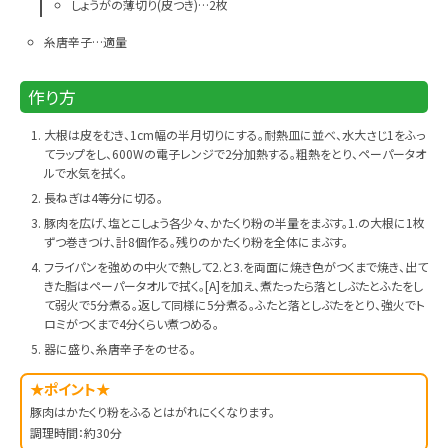
しょうがの薄切り(皮つき)…2枚
糸唐辛子…適量
作り方
大根は皮をむき、1cm幅の半月切りにする。耐熱皿に並べ、水大さじ1をふっ
てラップをし、600Wの電子レンジで2分加熱する。粗熱をとり、ペーパータオ
ルで水気を拭く。
長ねぎは4等分に切る。
豚肉を広げ、塩とこしょう各少々、かたくり粉の半量をまぶす。1.の大根に1枚
ずつ巻きつけ、計8個作る。残りのかたくり粉を全体にまぶす。
フライパンを強めの中火で熱して2.と3.を両面に焼き色がつくまで焼き、出て
きた脂はペーパータオルで拭く。[A]を加え、煮たったら落としぶたとふたをし
て弱火で5分煮る。返して同様に5分煮る。ふたと落としぶたをとり、強火でト
ロミがつくまで4分くらい煮つめる。
器に盛り、糸唐辛子をのせる。
★ポイント★
豚肉はかたくり粉をふるとはがれにくくなります。
調理時間：約30分