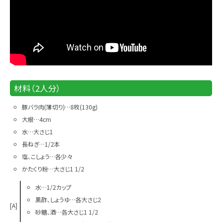
材料（2人分）
豚バラ肉(薄切り)…8枚(130g)
大根…4cm
水…大さじ1
長ねぎ…1/2本
塩、こしょう…各少々
かたくり粉…大さじ1 1/2
水…1/2カップ
黒酢、しょうゆ…各大さじ2
[A]
砂糖、酒…各大さじ1 1/2