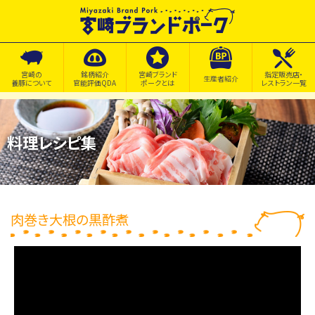
宮崎の
銘柄紹介
宮崎ブランド
指定販売店・
生産者紹介
養豚について
官能評価QDA
ポークとは
レストラン一覧
料理レシピ集
肉巻き大根の黒酢煮