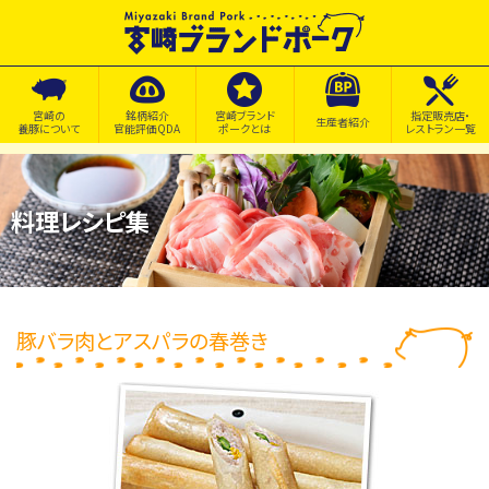
宮崎の
銘柄紹介
宮崎ブランド
指定販売店・
生産者紹介
養豚について
官能評価QDA
ポークとは
レストラン一覧
料理レシピ集
豚バラ肉とアスパラの春巻き