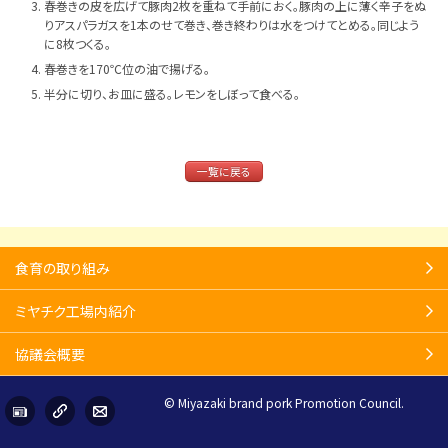
春巻きの皮を広げて豚肉2枚を重ねて手前におく。豚肉の上に薄く辛子をぬ
りアスパラガスを1本のせて巻き、巻き終わりは水をつけてとめる。同じよう
に8枚つくる。
春巻きを170℃位の油で揚げる。
半分に切り、お皿に盛る。レモンをしぼって食べる。
一覧に戻る
食育の取り組み
ミヤチク工場内紹介
協議会概要
© Miyazaki brand pork Promotion Council.