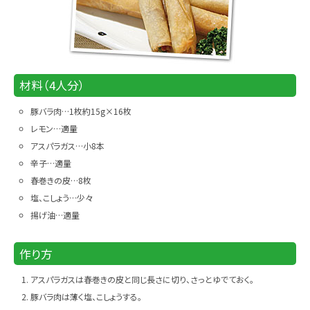
材料（4人分）
豚バラ肉…1枚約15g×16枚
レモン…適量
アスパラガス…小8本
辛子…適量
春巻きの皮…8枚
塩、こしょう…少々
揚げ油…適量
作り方
アスパラガスは春巻きの皮と同じ長さに切り、さっとゆでておく。
豚バラ肉は薄く塩、こしょうする。