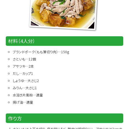
材料（4人分）
ブランドポーク（もも薄切り肉）…150g
さといも…12個
アサツキ…2本
だし…カップ1
しょうゆ…大さじ2
みりん…大さじ1
水溶き片栗粉…適量
揚げ油…適量
作り方
さといもは上下を切り、皮を縦にむく。豚肉は細切りにし、アサツキは2cmの