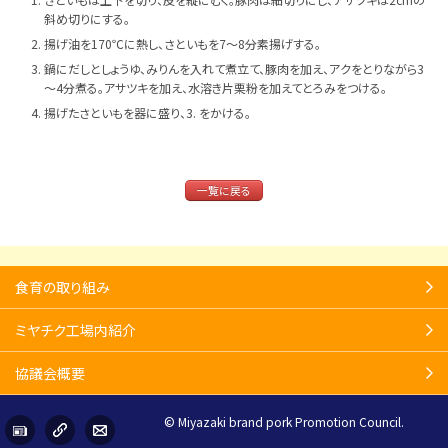
斜め切りにする。
揚げ油を170℃に熱し、さといもを7～8分素揚げする。
鍋にだしとしょうゆ、みりんを入れて煮立て、豚肉を加え、アクをとりながら3
～4分煮る。アサツキを加え、水溶き片栗粉を加えてとろみをつける。
揚げたさといもを器に盛り、3. をかける。
一覧に戻る
食育の取り組み
ミヤチク工場内紹介
協議会概要
© Miyazaki brand pork Promotion Council.