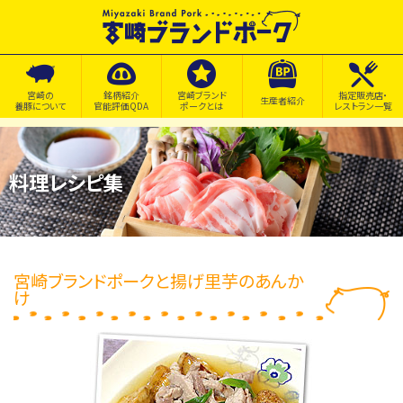
宮崎の
銘柄紹介
宮崎ブランド
指定販売店・
生産者紹介
養豚について
官能評価QDA
ポークとは
レストラン一覧
料理レシピ集
宮崎ブランドポークと揚げ里芋のあんか
け